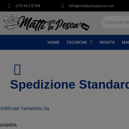
070 463 8784
info@mattiperlapesca.com
HOME
TECNICHE
NOVITÀ
MA
Spedizione Standard