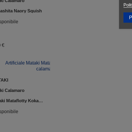
Poli
P