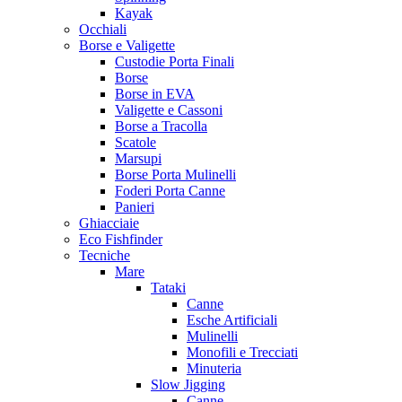
Kayak
Occhiali
Borse e Valigette
Custodie Porta Finali
Borse
Borse in EVA
Valigette e Cassoni
Borse a Tracolla
Scatole
Marsupi
Borse Porta Mulinelli
Foderi Porta Canne
Panieri
Ghiacciaie
Eco Fishfinder
Tecniche
Mare
Tataki
Canne
Esche Artificiali
Mulinelli
Monofili e Trecciati
Minuteria
Slow Jigging
Canne