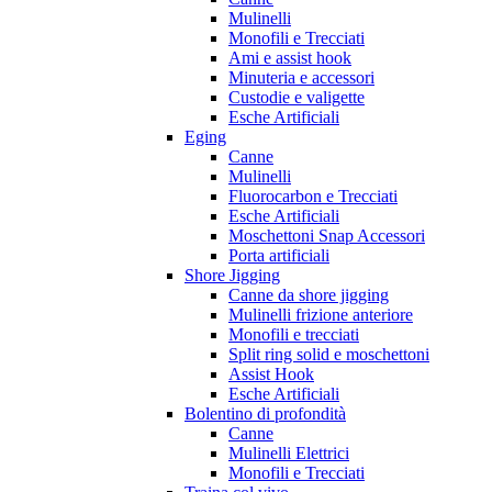
Mulinelli
Monofili e Trecciati
Ami e assist hook
Minuteria e accessori
Custodie e valigette
Esche Artificiali
Eging
Canne
Mulinelli
Fluorocarbon e Trecciati
Esche Artificiali
Moschettoni Snap Accessori
Porta artificiali
Shore Jigging
Canne da shore jigging
Mulinelli frizione anteriore
Monofili e trecciati
Split ring solid e moschettoni
Assist Hook
Esche Artificiali
Bolentino di profondità
Canne
Mulinelli Elettrici
Monofili e Trecciati