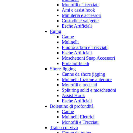
Monofili e Trecciati
Ami e assist hook
Minuteria e accessori
Custodie e valigette
Esche Artificiali
Eging
Canne
Mulinelli
Fluorocarbon e Trecciati
Esche Artificiali
Moschettoni Snap Accessori
Porta artificiali
Shore Jigging
Canne da shore jigging
Mulinelli frizione anteriore
Monofili e trecciati
Split ring solid e moschettoni
Assist Hook
Esche Artificiali
Bolentino di profondità
Canne
Mulinelli Elettrici
Monofili e Trecciati
Traina col vivo
Canne da traina