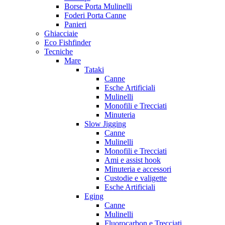
Borse Porta Mulinelli
Foderi Porta Canne
Panieri
Ghiacciaie
Eco Fishfinder
Tecniche
Mare
Tataki
Canne
Esche Artificiali
Mulinelli
Monofili e Trecciati
Minuteria
Slow Jigging
Canne
Mulinelli
Monofili e Trecciati
Ami e assist hook
Minuteria e accessori
Custodie e valigette
Esche Artificiali
Eging
Canne
Mulinelli
Fluorocarbon e Trecciati