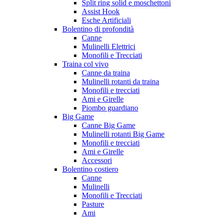
Split ring solid e moschettoni
Assist Hook
Esche Artificiali
Bolentino di profondità
Canne
Mulinelli Elettrici
Monofili e Trecciati
Traina col vivo
Canne da traina
Mulinelli rotanti da traina
Monofili e trecciati
Ami e Girelle
Piombo guardiano
Big Game
Canne Big Game
Mulinelli rotanti Big Game
Monofili e trecciati
Ami e Girelle
Accessori
Bolentino costiero
Canne
Mulinelli
Monofili e Trecciati
Pasture
Ami