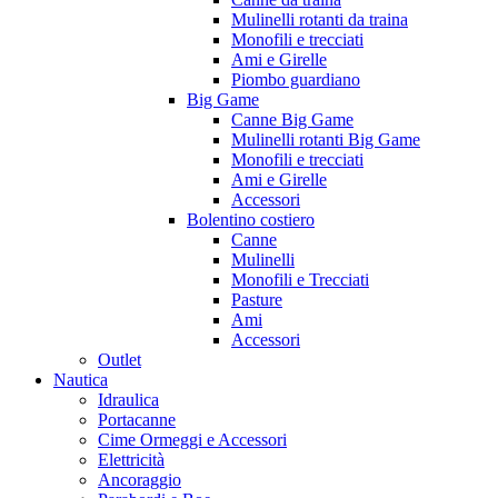
Mulinelli rotanti da traina
Monofili e trecciati
Ami e Girelle
Piombo guardiano
Big Game
Canne Big Game
Mulinelli rotanti Big Game
Monofili e trecciati
Ami e Girelle
Accessori
Bolentino costiero
Canne
Mulinelli
Monofili e Trecciati
Pasture
Ami
Accessori
Outlet
Nautica
Idraulica
Portacanne
Cime Ormeggi e Accessori
Elettricità
Ancoraggio