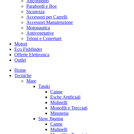
Ancoraggio
Parabordi e Boe
Sicurezza
Accessori per Carrelli
Accessori Manutenzione
Motonautica
Antivegetative
Teloni e Coperture
Motori
Eco Fishfinder
Offerte Elettronica
Outlet
Home
Tecniche
Mare
Tataki
Canne
Esche Artificiali
Mulinelli
Monofili e Trecciati
Minuteria
Slow Jigging
Canne
Mulinelli