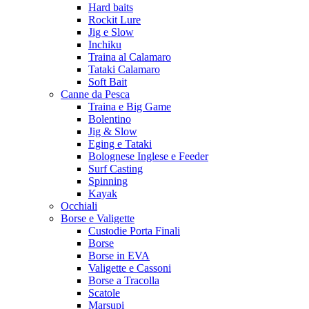
Hard baits
Rockit Lure
Jig e Slow
Inchiku
Traina al Calamaro
Tataki Calamaro
Soft Bait
Canne da Pesca
Traina e Big Game
Bolentino
Jig & Slow
Eging e Tataki
Bolognese Inglese e Feeder
Surf Casting
Spinning
Kayak
Occhiali
Borse e Valigette
Custodie Porta Finali
Borse
Borse in EVA
Valigette e Cassoni
Borse a Tracolla
Scatole
Marsupi