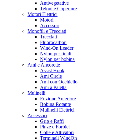
Antivegetative
Teloni e Coperture
Motori Elettrici
Motori
Accessori
Monofili e Trecciati
Trecciati
Fluorocarbon
Wind-On Leader
Nylon per finali
Nylon per bobina
Ami e Ancorette
Assist Hook
Ami Circle
Ami con Occhiello
Ami a Paletta
Mulinelli
Frizione Anteriore
Bobina Rotante
Mulinelli Elettrici
Accessori
Grip e Raffi
Pinze e Forbici
Colle e Attivatori
Terminali WindOn