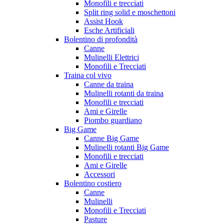
Monofili e trecciati
Split ring solid e moschettoni
Assist Hook
Esche Artificiali
Bolentino di profondità
Canne
Mulinelli Elettrici
Monofili e Trecciati
Traina col vivo
Canne da traina
Mulinelli rotanti da traina
Monofili e trecciati
Ami e Girelle
Piombo guardiano
Big Game
Canne Big Game
Mulinelli rotanti Big Game
Monofili e trecciati
Ami e Girelle
Accessori
Bolentino costiero
Canne
Mulinelli
Monofili e Trecciati
Pasture