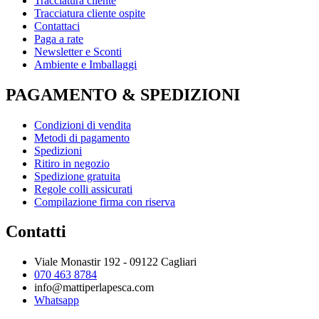
Tracciatura cliente
Tracciatura cliente ospite
Contattaci
Paga a rate
Newsletter e Sconti
Ambiente e Imballaggi
PAGAMENTO & SPEDIZIONI
Condizioni di vendita
Metodi di pagamento
Spedizioni
Ritiro in negozio
Spedizione gratuita
Regole colli assicurati
Compilazione firma con riserva
Contatti
Viale Monastir 192 - 09122 Cagliari
070 463 8784
info@mattiperlapesca.com
Whatsapp