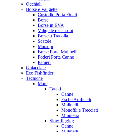
Occhiali
Borse e Valigette
Custodie Porta Finali
Borse
Borse in EVA
Valigette e Cassoni
Borse a Tracolla
Scatole
Marsupi
Borse Porta Mulinelli
Foderi Porta Canne
Panieri
Ghiacciaie
Eco Fishfinder
Tecniche
Mare
Tataki
Canne
Esche Artificiali
Mulinelli
Monofili e Trecciati
Minuteria
Slow Jigging
Canne
Mulinelli