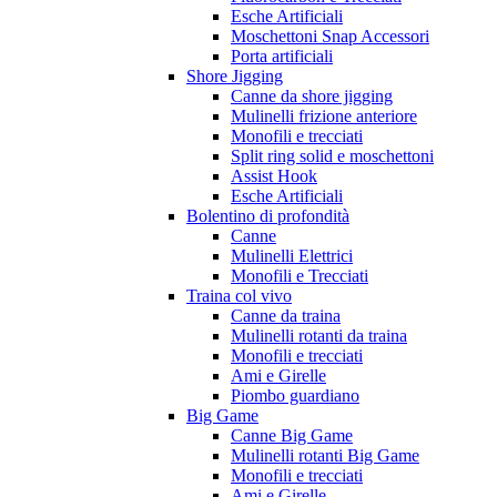
Esche Artificiali
Moschettoni Snap Accessori
Porta artificiali
Shore Jigging
Canne da shore jigging
Mulinelli frizione anteriore
Monofili e trecciati
Split ring solid e moschettoni
Assist Hook
Esche Artificiali
Bolentino di profondità
Canne
Mulinelli Elettrici
Monofili e Trecciati
Traina col vivo
Canne da traina
Mulinelli rotanti da traina
Monofili e trecciati
Ami e Girelle
Piombo guardiano
Big Game
Canne Big Game
Mulinelli rotanti Big Game
Monofili e trecciati
Ami e Girelle