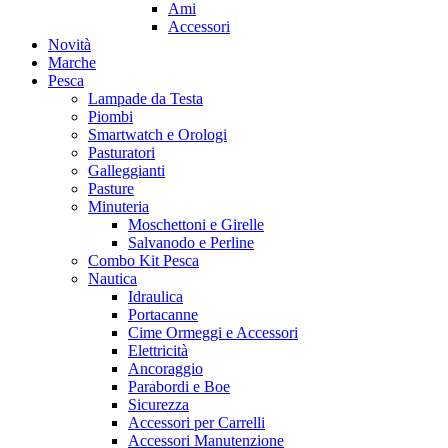
Ami
Accessori
Novità
Marche
Pesca
Lampade da Testa
Piombi
Smartwatch e Orologi
Pasturatori
Galleggianti
Pasture
Minuteria
Moschettoni e Girelle
Salvanodo e Perline
Combo Kit Pesca
Nautica
Idraulica
Portacanne
Cime Ormeggi e Accessori
Elettricità
Ancoraggio
Parabordi e Boe
Sicurezza
Accessori per Carrelli
Accessori Manutenzione