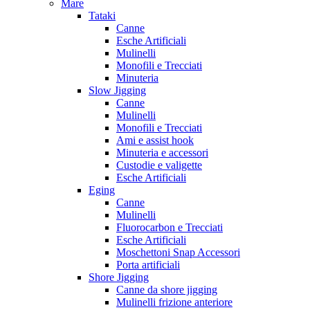
Mare
Tataki
Canne
Esche Artificiali
Mulinelli
Monofili e Trecciati
Minuteria
Slow Jigging
Canne
Mulinelli
Monofili e Trecciati
Ami e assist hook
Minuteria e accessori
Custodie e valigette
Esche Artificiali
Eging
Canne
Mulinelli
Fluorocarbon e Trecciati
Esche Artificiali
Moschettoni Snap Accessori
Porta artificiali
Shore Jigging
Canne da shore jigging
Mulinelli frizione anteriore