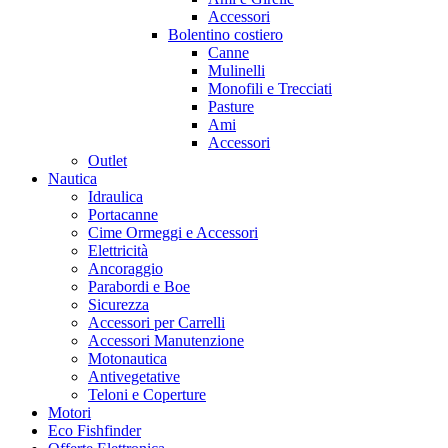
Accessori
Bolentino costiero
Canne
Mulinelli
Monofili e Trecciati
Pasture
Ami
Accessori
Outlet
Nautica
Idraulica
Portacanne
Cime Ormeggi e Accessori
Elettricità
Ancoraggio
Parabordi e Boe
Sicurezza
Accessori per Carrelli
Accessori Manutenzione
Motonautica
Antivegetative
Teloni e Coperture
Motori
Eco Fishfinder