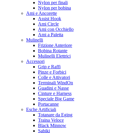
Nylon per finali
Nylon per bobina
Ami e Ancorette
Assist Hook
Ami Circle
Ami con Occhiello
Ami a Paletta
Mulinelli
Frizione Anteriore
Bobina Rotante
Mulinelli Elettrici
Accessori
Grip e Raffi
Pinze e Forbici
Colle e Attivatori
Terminali WindOn
Guadini e Nasse
Cinture e Harness
Speciale Big Game
Portacanne
Esche Artificiali
Totanare da Eging
Traina Veloce
Black Minnow
Sabiki