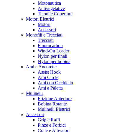
Motonautica
Antivegetative
Teloni e Coperture
Motori Elettrici
Motori
Accessori
Monofili e Trecciati
Trecciati
Fluorocarbon
Wind-On Leader
Nylon per finali
Nylon per bobina
Ami e Ancorette
Assist Hook
Ami Circle
Ami con Occhiello
Ami a Paletta
Mulinelli
Frizione Anteriore
Bobina Rotante
Mulinelli Elettrici
Accessori
Grip e Raffi
Pinze e Forbici
Colle e Attivatori