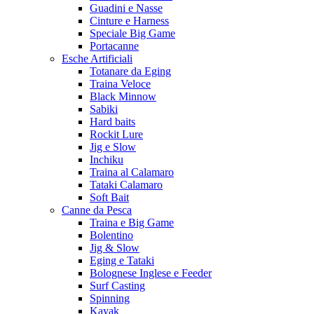
Guadini e Nasse
Cinture e Harness
Speciale Big Game
Portacanne
Esche Artificiali
Totanare da Eging
Traina Veloce
Black Minnow
Sabiki
Hard baits
Rockit Lure
Jig e Slow
Inchiku
Traina al Calamaro
Tataki Calamaro
Soft Bait
Canne da Pesca
Traina e Big Game
Bolentino
Jig & Slow
Eging e Tataki
Bolognese Inglese e Feeder
Surf Casting
Spinning
Kayak