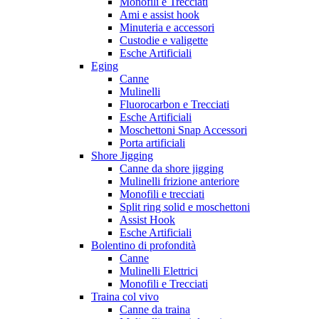
Monofili e Trecciati
Ami e assist hook
Minuteria e accessori
Custodie e valigette
Esche Artificiali
Eging
Canne
Mulinelli
Fluorocarbon e Trecciati
Esche Artificiali
Moschettoni Snap Accessori
Porta artificiali
Shore Jigging
Canne da shore jigging
Mulinelli frizione anteriore
Monofili e trecciati
Split ring solid e moschettoni
Assist Hook
Esche Artificiali
Bolentino di profondità
Canne
Mulinelli Elettrici
Monofili e Trecciati
Traina col vivo
Canne da traina