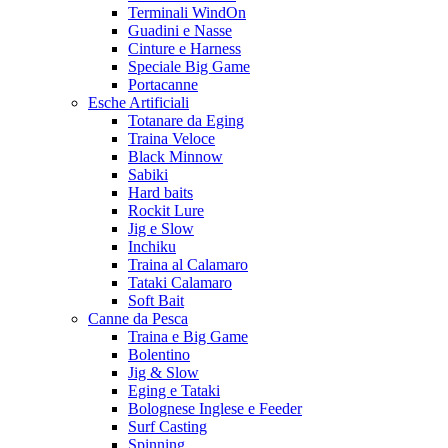
Terminali WindOn
Guadini e Nasse
Cinture e Harness
Speciale Big Game
Portacanne
Esche Artificiali
Totanare da Eging
Traina Veloce
Black Minnow
Sabiki
Hard baits
Rockit Lure
Jig e Slow
Inchiku
Traina al Calamaro
Tataki Calamaro
Soft Bait
Canne da Pesca
Traina e Big Game
Bolentino
Jig & Slow
Eging e Tataki
Bolognese Inglese e Feeder
Surf Casting
Spinning