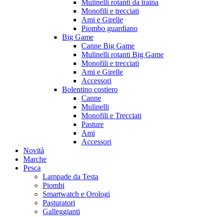
Mulinelli rotanti da traina
Monofili e trecciati
Ami e Girelle
Piombo guardiano
Big Game
Canne Big Game
Mulinelli rotanti Big Game
Monofili e trecciati
Ami e Girelle
Accessori
Bolentino costiero
Canne
Mulinelli
Monofili e Trecciati
Pasture
Ami
Accessori
Novità
Marche
Pesca
Lampade da Testa
Piombi
Smartwatch e Orologi
Pasturatori
Galleggianti