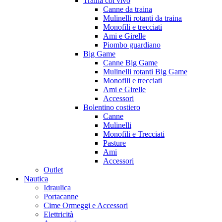
Traina col vivo
Canne da traina
Mulinelli rotanti da traina
Monofili e trecciati
Ami e Girelle
Piombo guardiano
Big Game
Canne Big Game
Mulinelli rotanti Big Game
Monofili e trecciati
Ami e Girelle
Accessori
Bolentino costiero
Canne
Mulinelli
Monofili e Trecciati
Pasture
Ami
Accessori
Outlet
Nautica
Idraulica
Portacanne
Cime Ormeggi e Accessori
Elettricità