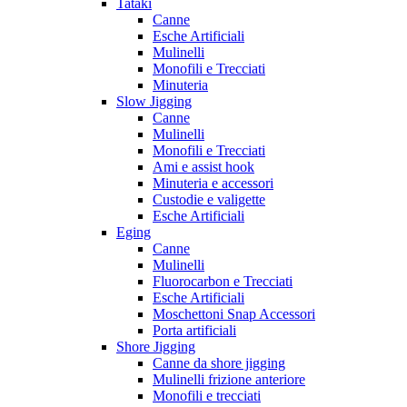
Tataki
Canne
Esche Artificiali
Mulinelli
Monofili e Trecciati
Minuteria
Slow Jigging
Canne
Mulinelli
Monofili e Trecciati
Ami e assist hook
Minuteria e accessori
Custodie e valigette
Esche Artificiali
Eging
Canne
Mulinelli
Fluorocarbon e Trecciati
Esche Artificiali
Moschettoni Snap Accessori
Porta artificiali
Shore Jigging
Canne da shore jigging
Mulinelli frizione anteriore
Monofili e trecciati