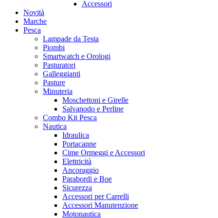
Accessori
Novità
Marche
Pesca
Lampade da Testa
Piombi
Smartwatch e Orologi
Pasturatori
Galleggianti
Pasture
Minuteria
Moschettoni e Girelle
Salvanodo e Perline
Combo Kit Pesca
Nautica
Idraulica
Portacanne
Cime Ormeggi e Accessori
Elettricità
Ancoraggio
Parabordi e Boe
Sicurezza
Accessori per Carrelli
Accessori Manutenzione
Motonautica