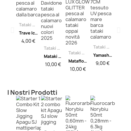
Tataki Calamaro
Trave Ichinusa tataki rig
4,00 €
Tataki Calamaro
Tataki Calamaro
Tataki Calamaro
Yamashita Totanara Oppai-2 7cm tessuto Uv-Glow
Mataki Mataflotty Davidone
Mataflotty Lux Glow Glitter
9,00 €
10,00 €
10,00 €
I Nostri Prodotti
Tataki Calamaro
Tataki Calamaro
Tataki Calamaro
Moschettoni e Girelle
Yamashita Oppai Squish 7-2
Yamashita Naory Squish
Mataki Mataflotty Koka Kola Original
TATAKI SNAP NT BRASS ROUND 374 B SIZE 2
10,50 €
8,50 €
10,89 €
4,00 €