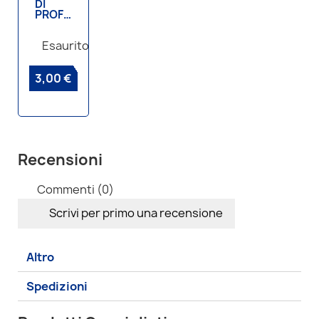
DI
PROFONDITA
ART6
per
Esaurito
Totanare
3,00 €
Recensioni
Commenti (0)
Scrivi per primo una recensione
Altro
Spedizioni