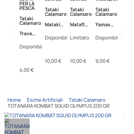
PER LA
PESCA
Tataki
Tataki
Tataki
Calamaro
Calamaro
Calamaro
Tataki
Calamaro
Mataki
Mataflotty
Yamashita
Mataflotty
Lux
Totanara
Trave
Davidone
Glow
Oppai-2
Disponibile
Limitato
Disponibile
Ichinusa
Glitter
7cm
tataki
tessuto
Disponibile
rig
Uv-
Glow
10,00 €
10,00 €
9,00 €
4,00 €
Home
Esche Artificiali
Tataki Calamaro
TOTANARA KOMBAT SQUID OLYMPUS 200 GR
YAMASHITA
YAMASHITA
MATAKI
YAMASHITA
NT
YAMASHITA
MATAKI
DTD
SEIKA
DTD
DTD
MATAKI
SWIEVEL
Tataki
Tataki
Tataki
Tataki
Tataki
Tataki
Tataki
Tataki
Tataki
Tataki
Tataki
Calamaro
Calamaro
Calamaro
Calamaro
Moschettoni
Calamaro
Calamaro
Calamaro
Calamaro
Calamaro
Calamaro
Calamaro
e Girelle