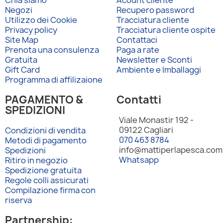
Chia siamo
Acount cliente
Negozi
Recupero password
Utilizzo dei Cookie
Tracciatura cliente
Privacy policy
Tracciatura cliente ospite
Site Map
Contattaci
Prenota una consulenza
Paga a rate
Gratuita
Newsletter e Sconti
Gift Card
Ambiente e Imballaggi
Programma di affilizaione
PAGAMENTO &
Contatti
SPEDIZIONI
Viale Monastir 192 -
09122 Cagliari
Condizioni di vendita
070 463 8784
Metodi di pagamento
info@mattiperlapesca.com
Spedizioni
Whatsapp
Ritiro in negozio
Spedizione gratuita
Regole colli assicurati
Compilazione firma con
riserva
Partnership: