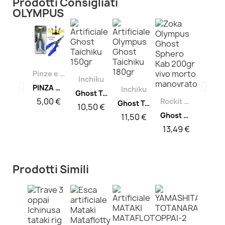
Prodotti Consigliati
OLYMPUS
Pinze e Forbici
Inchiku
PINZA APRI ANELLI CM 12.5
Inchiku
Ghost Taichiku 150gr
5,00 €
Rockit Lure
Ghost Taichiku 180gr
10,50 €
Ghost Sphero Kab 200gr
11,50 €
13,49 €
Prodotti Simili
Rockit Lure
Rockit Lure
Cinture e Harness
Rockit Lure
Ghost Pilot Kab 300gr
Ghost Pilot Kab 250gr
PortaCanna Jumper diam. interno 34MM
Ghost Pilot Kab 200gr
16,49 €
14,99 €
12,00 €
13,49 €