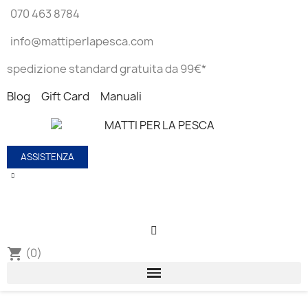
070 463 8784
info@mattiperlapesca.com
spedizione standard gratuita da 99€*
Blog
Gift Card
Manuali
ASSISTENZA
(0)
shopping_cart