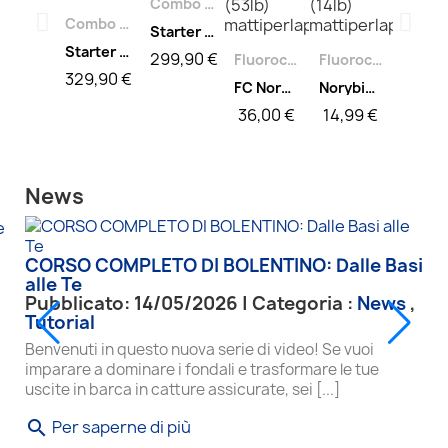
Combo Kit Pesca
Combo Kit Pesca
Starter 2 combo kit Apagu SJ slow jigging
Starter 1 combo kit Apagu SJ slow jigging
299,90 €
Fluorocarbon
Fluorocarbon
329,90 €
FC Norybiu 50mt 0,60mm
Norybiu 50mt 0,28mm
36,00 €
14,99 €
-21,10 €
News
Eging e Tataki
Eging e Tataki
Fluorocarbon
CORSO COMPLETO DI BOLENTINO: Dalle Basi
Canna Ichinusa Squid
cima ricambio ichinusa
Norybiu 50mt 0,40mm
alle Te
120,00 €
40,00 €
22,00 €
Tataki Calamaro
Pubblicato: 14/05/2026 | Categoria :
News
,
98,90 €
Tutorial
Trave Ichinusa tataki rig
Benvenuti in questo nuova serie di video! Se vuoi
4,00 €
imparare a dominare i fondali e trasformare le tue
uscite in barca in catture assicurate, sei [...]
Per saperne di più
search