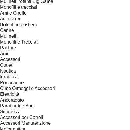
Mulinelli rotanti Big Game
Monofili e trecciati
Ami e Girelle
Accessori
Bolentino costiero
Canne
Mulinelli
Monofili e Trecciati
Pasture
Ami
Accessori
Outlet
Nautica
Idraulica
Portacanne
Cime Ormeggi e Accessori
Elettricità
Ancoraggio
Parabordi e Boe
Sicurezza
Accessori per Carrelli
Accessori Manutenzione
Motonautica